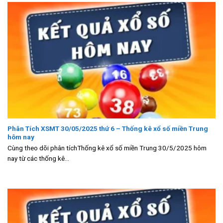
Phân Tích XSMT 30/05/2025 thứ 6 – Thống kê xổ số miền Trung
hôm nay
Cùng theo dõi phân tíchThống kê xổ số miền Trung 30/5/2025 hôm
nay từ các thống kê...