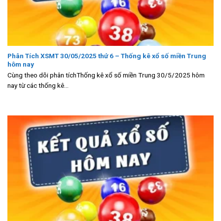
Phân Tích XSMT 30/05/2025 thứ 6 – Thống kê xổ số miền Trung
hôm nay
Cùng theo dõi phân tíchThống kê xổ số miền Trung 30/5/2025 hôm
nay từ các thống kê...