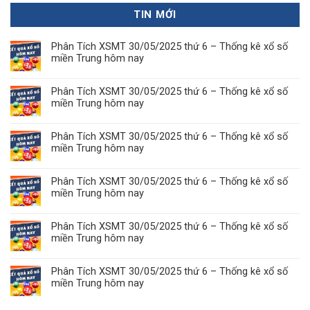
TIN MỚI
Phân Tích XSMT 30/05/2025 thứ 6 – Thống kê xổ số
miền Trung hôm nay
Phân Tích XSMT 30/05/2025 thứ 6 – Thống kê xổ số
miền Trung hôm nay
Phân Tích XSMT 30/05/2025 thứ 6 – Thống kê xổ số
miền Trung hôm nay
Phân Tích XSMT 30/05/2025 thứ 6 – Thống kê xổ số
miền Trung hôm nay
Phân Tích XSMT 30/05/2025 thứ 6 – Thống kê xổ số
miền Trung hôm nay
Phân Tích XSMT 30/05/2025 thứ 6 – Thống kê xổ số
miền Trung hôm nay