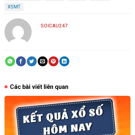
XSMT
SOICAU247
Các bài viết liên quan