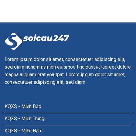
Lorem ipsum dolor sit amet, consectetuer adipiscing elit,
sed diam nonummy nibh euismod tincidunt ut laoreet dolore
magna aliquam erat volutpat. Lorem ipsum dolor sit amet,
consectetuer adipiscing elit, sed diam
KQXS - Miền Bắc
KQXS - Miền Trung
KQXS - Miền Nam