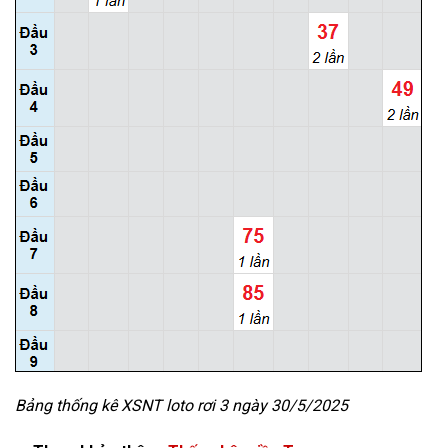
Bảng thống kê XSNT loto rơi 3 ngày 30/5/2025