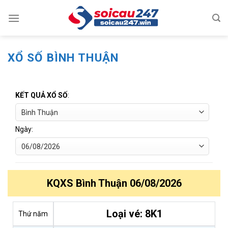
Chuyển
đến
nội
dung
XỔ SỐ BÌNH THUẬN
KẾT QUẢ XỔ SỐ
:
Ngày:
KQXS Bình Thuận 06/08/2026
Loại vé: 8K1
Thứ năm