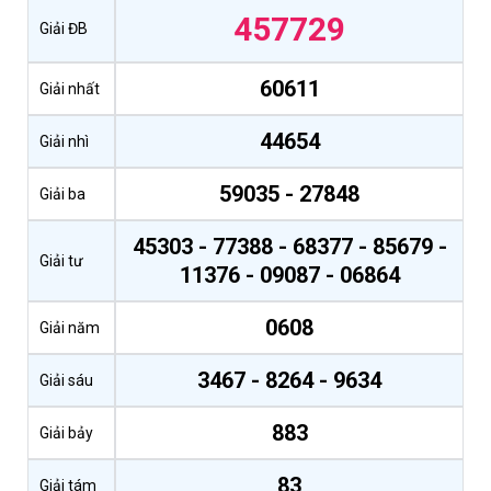
457729
Giải ĐB
60611
Giải nhất
44654
Giải nhì
59035 - 27848
Giải ba
45303 - 77388 - 68377 - 85679 -
Giải tư
11376 - 09087 - 06864
0608
Giải năm
3467 - 8264 - 9634
Giải sáu
883
Giải bảy
83
Giải tám