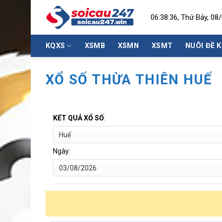
Chuyển
06:38:36, Thứ Bảy, 08
đến
nội
dung
KQXS
XSMB
XSMN
XSMT
NUÔI ĐỀ 
XỔ SỐ THỪA THIÊN HUẾ
KẾT QUẢ XỔ SỐ
:
Ngày: