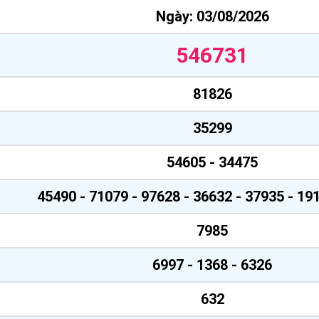
Ngày: 03/08/2026
546731
81826
35299
54605 - 34475
45490 - 71079 - 97628 - 36632 - 37935 - 19
7985
6997 - 1368 - 6326
632