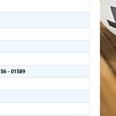
156 - 01589