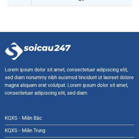
Lorem ipsum dolor sit amet, consectetuer adipiscing elit,
sed diam nonummy nibh euismod tincidunt ut laoreet dolore
magna aliquam erat volutpat. Lorem ipsum dolor sit amet,
consectetuer adipiscing elit, sed diam
KQXS - Miền Bắc
KQXS - Miền Trung