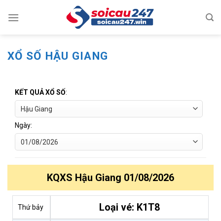
Chuyển
đến
nội
dung
XỔ SỐ HẬU GIANG
KẾT QUẢ XỔ SỐ
:
Ngày:
KQXS Hậu Giang 01/08/2026
Loại vé: K1T8
Thứ bảy