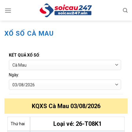
Chuyển
đến
nội
dung
XỔ SỐ CÀ MAU
KẾT QUẢ XỔ SỐ
:
Ngày:
KQXS Cà Mau 03/08/2026
Loại vé: 26-T08K1
Thứ hai