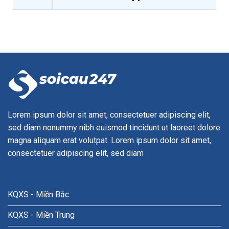
Lorem ipsum dolor sit amet, consectetuer adipiscing elit,
sed diam nonummy nibh euismod tincidunt ut laoreet dolore
magna aliquam erat volutpat. Lorem ipsum dolor sit amet,
consectetuer adipiscing elit, sed diam
KQXS - Miền Bắc
KQXS - Miền Trung